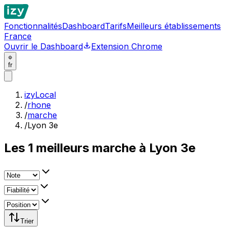
Fonctionnalités
Dashboard
Tarifs
Meilleurs établissements
France
Ouvrir le Dashboard
Extension Chrome
fr
izyLocal
/
rhone
/
marche
/
Lyon 3e
Les
1
meilleurs
marche à Lyon 3e
Trier