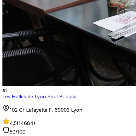
#
1
Les Halles de Lyon Paul Bocuse
102 Cr Lafayette F, 69003 Lyon
4.5
(
14684
)
50
/100