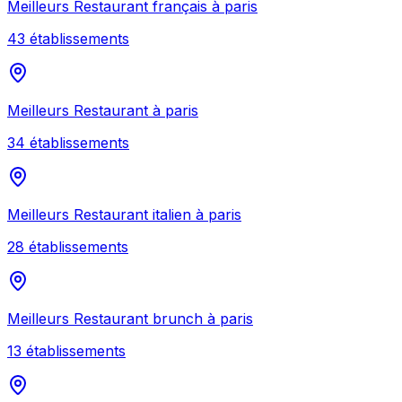
Meilleurs
Restaurant français
à
paris
43
établissement
s
Meilleurs
Restaurant
à
paris
34
établissement
s
Meilleurs
Restaurant italien
à
paris
28
établissement
s
Meilleurs
Restaurant brunch
à
paris
13
établissement
s