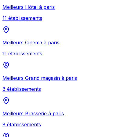
Meilleurs
Hôtel
à
paris
11
établissement
s
Meilleurs
Cinéma
à
paris
11
établissement
s
Meilleurs
Grand magasin
à
paris
8
établissement
s
Meilleurs
Brasserie
à
paris
8
établissement
s