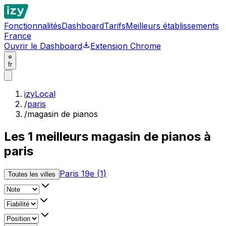
Fonctionnalités
Dashboard
Tarifs
Meilleurs établissements
France
Ouvrir le Dashboard
Extension Chrome
fr
izyLocal
/
paris
/
magasin de pianos
Les
1
meilleurs
magasin de pianos à
paris
Paris 19e
(
1
)
Toutes les villes