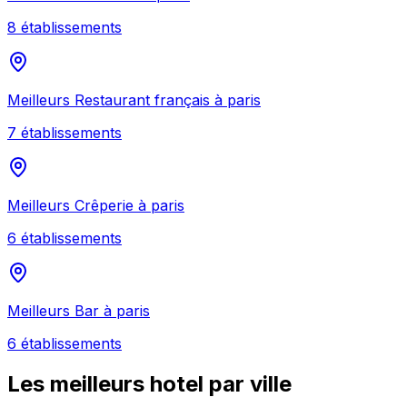
8
établissement
s
Meilleurs
Restaurant français
à
paris
7
établissement
s
Meilleurs
Crêperie
à
paris
6
établissement
s
Meilleurs
Bar
à
paris
6
établissement
s
Les meilleurs
hotel
par ville