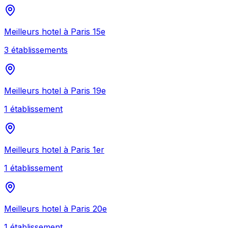
Meilleurs
hotel
à
Paris 15e
3
établissement
s
Meilleurs
hotel
à
Paris 19e
1
établissement
Meilleurs
hotel
à
Paris 1er
1
établissement
Meilleurs
hotel
à
Paris 20e
1
établissement