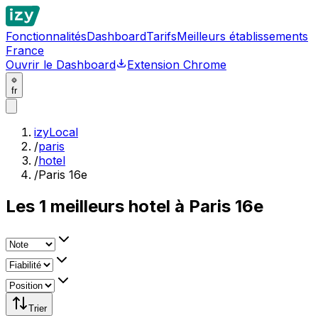
Fonctionnalités
Dashboard
Tarifs
Meilleurs établissements
France
Ouvrir le Dashboard
Extension Chrome
fr
izyLocal
/
paris
/
hotel
/
Paris 16e
Les
1
meilleurs
hotel à Paris 16e
Trier