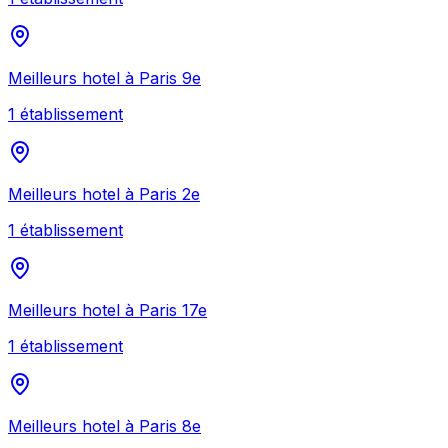
Meilleurs
hotel
à
Paris 9e
1
établissement
Meilleurs
hotel
à
Paris 2e
1
établissement
Meilleurs
hotel
à
Paris 17e
1
établissement
Meilleurs
hotel
à
Paris 8e