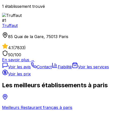
1
établissement
trouvé
#
1
Truffaut
85 Quai de la Gare, 75013 Paris
4.1
(
7833
)
50
/100
En savoir plus →
Voir les avis
Contact
Fiabilité
Voir les services
Voir les prix
Les meilleurs établissements à
paris
Meilleurs
Restaurant français
à
paris