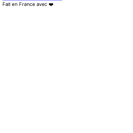
Fait en France avec
❤️