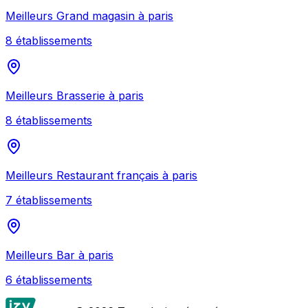
Meilleurs
Grand magasin
à
paris
8
établissement
s
Meilleurs
Brasserie
à
paris
8
établissement
s
Meilleurs
Restaurant français
à
paris
7
établissement
s
Meilleurs
Bar
à
paris
6
établissement
s