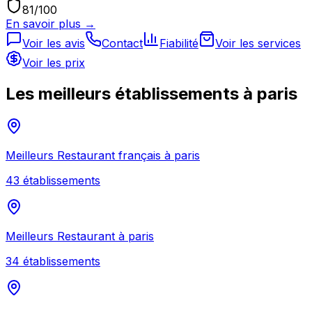
81
/100
En savoir plus →
Voir les avis
Contact
Fiabilité
Voir les services
Voir les prix
Les meilleurs établissements à
paris
Meilleurs
Restaurant français
à
paris
43
établissement
s
Meilleurs
Restaurant
à
paris
34
établissement
s