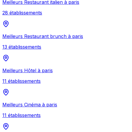
Meilleurs
Restaurant italien
à
paris
28
établissement
s
Meilleurs
Restaurant brunch
à
paris
13
établissement
s
Meilleurs
Hôtel
à
paris
11
établissement
s
Meilleurs
Cinéma
à
paris
11
établissement
s