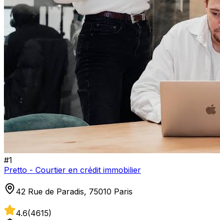
#
1
Pretto - Courtier en crédit immobilier
42 Rue de Paradis, 75010 Paris
4.6
(
4615
)