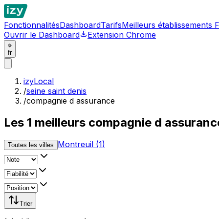
Fonctionnalités
Dashboard
Tarifs
Meilleurs établissements 
Ouvrir le Dashboard
Extension Chrome
fr
izyLocal
/
seine saint denis
/
compagnie d assurance
Les
1
meilleurs
compagnie d assurance
Montreuil
(
1
)
Toutes les villes
Trier