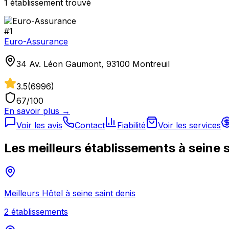
1
établissement
trouvé
#
1
Euro-Assurance
34 Av. Léon Gaumont, 93100 Montreuil
3.5
(
6996
)
67
/100
En savoir plus →
Voir les avis
Contact
Fiabilité
Voir les services
Les meilleurs établissements à
seine 
Meilleurs
Hôtel
à
seine saint denis
2
établissement
s