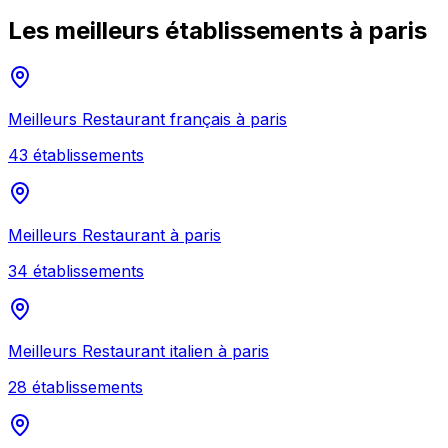
Les meilleurs établissements à
paris
Meilleurs
Restaurant français
à
paris
43
établissement
s
Meilleurs
Restaurant
à
paris
34
établissement
s
Meilleurs
Restaurant italien
à
paris
28
établissement
s