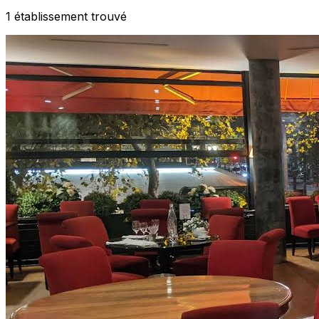
1
établissement
trouvé