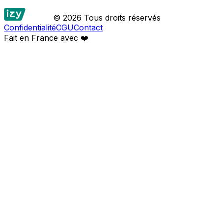
© 2026 Tous droits réservés
Confidentialité
CGU
Contact
Fait en France avec
❤️