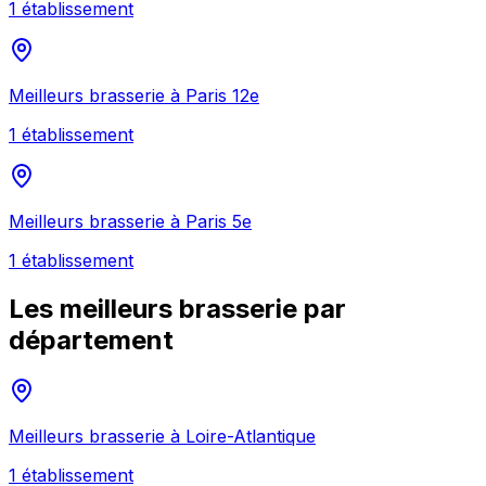
1
établissement
Meilleurs
brasserie
à
Paris 12e
1
établissement
Meilleurs
brasserie
à
Paris 5e
1
établissement
Les meilleurs
brasserie
par
département
Meilleurs
brasserie
à
Loire-Atlantique
1
établissement