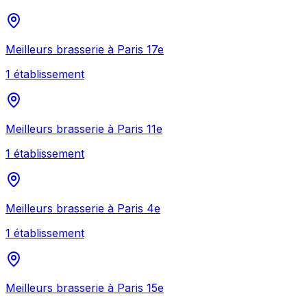
Meilleurs
brasserie
à
Paris 17e
1
établissement
Meilleurs
brasserie
à
Paris 11e
1
établissement
Meilleurs
brasserie
à
Paris 4e
1
établissement
Meilleurs
brasserie
à
Paris 15e