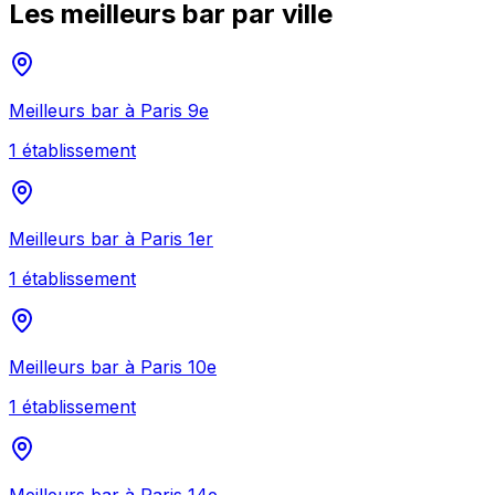
Les meilleurs
bar
par ville
Meilleurs
bar
à
Paris 9e
1
établissement
Meilleurs
bar
à
Paris 1er
1
établissement
Meilleurs
bar
à
Paris 10e
1
établissement