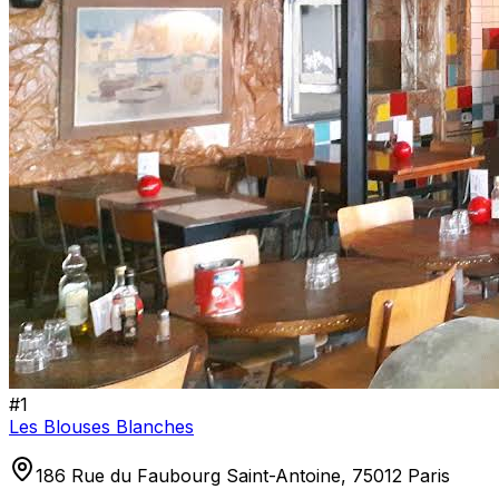
#
1
Les Blouses Blanches
186 Rue du Faubourg Saint-Antoine, 75012 Paris