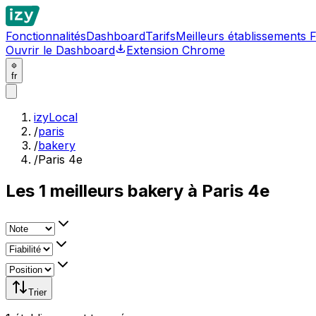
Fonctionnalités
Dashboard
Tarifs
Meilleurs établissements 
Ouvrir le Dashboard
Extension Chrome
fr
izyLocal
/
paris
/
bakery
/
Paris 4e
Les
1
meilleurs
bakery à Paris 4e
Trier