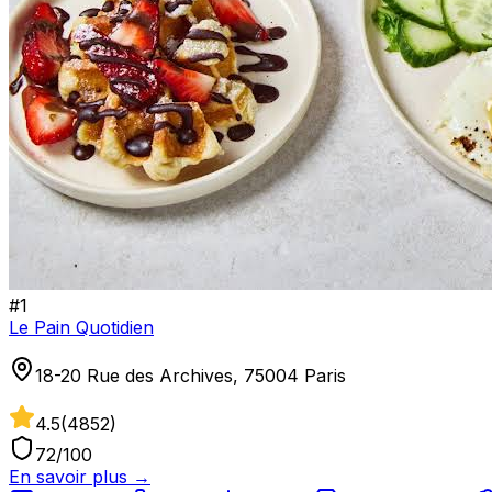
#
1
Le Pain Quotidien
18-20 Rue des Archives, 75004 Paris
4.5
(
4852
)
72
/100
En savoir plus →