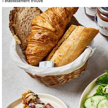
1
établissement
trouvé