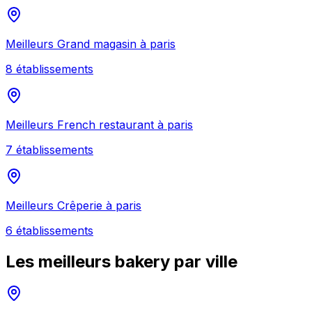
Meilleurs
Grand magasin
à
paris
8
établissement
s
Meilleurs
French restaurant
à
paris
7
établissement
s
Meilleurs
Crêperie
à
paris
6
établissement
s
Les meilleurs
bakery
par ville