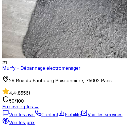
#
1
Murfy - Dépannage électroménager
29 Rue du Faubourg Poissonnière, 75002 Paris
4.4
(
8556
)
50
/100
En savoir plus →
Voir les avis
Contact
Fiabilité
Voir les services
Voir les prix