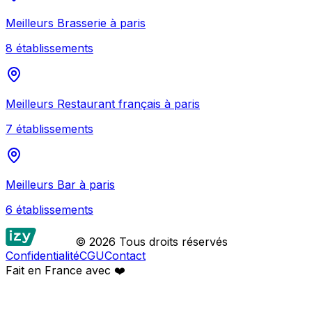
Meilleurs
Brasserie
à
paris
8
établissement
s
Meilleurs
Restaurant français
à
paris
7
établissement
s
Meilleurs
Bar
à
paris
6
établissement
s
© 2026 Tous droits réservés
Confidentialité
CGU
Contact
Fait en France avec
❤️