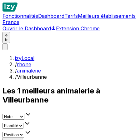
Fonctionnalités
Dashboard
Tarifs
Meilleurs établissements
France
Ouvrir le Dashboard
Extension Chrome
fr
izyLocal
/
rhone
/
animalerie
/
Villeurbanne
Les
1
meilleurs
animalerie à
Villeurbanne