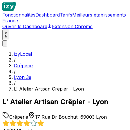
Fonctionnalités
Dashboard
Tarifs
Meilleurs établissements
France
Ouvrir le Dashboard
Extension Chrome
fr
izyLocal
/
Crêperie
/
Lyon 3e
/
L' Atelier Artisan Crêpier - Lyon
L' Atelier Artisan Crêpier - Lyon
Crêperie
17 Rue Dr Bouchut, 69003 Lyon