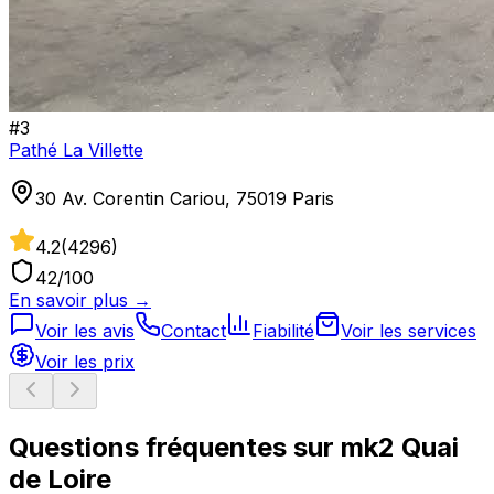
#
3
Pathé La Villette
30 Av. Corentin Cariou, 75019 Paris
4.2
(
4296
)
42
/100
En savoir plus →
Voir les avis
Contact
Fiabilité
Voir les services
Voir les prix
Questions fréquentes sur
mk2 Quai
de Loire