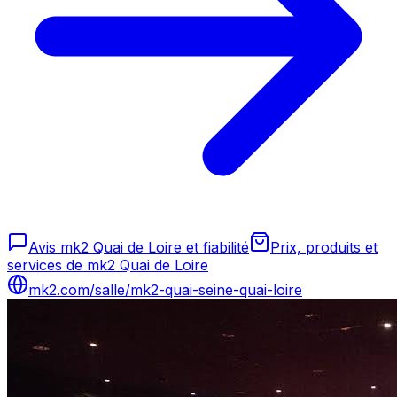
Avis mk2 Quai de Loire et fiabilité
Prix, produits et
services de mk2 Quai de Loire
mk2.com/salle/mk2-quai-seine-quai-loire