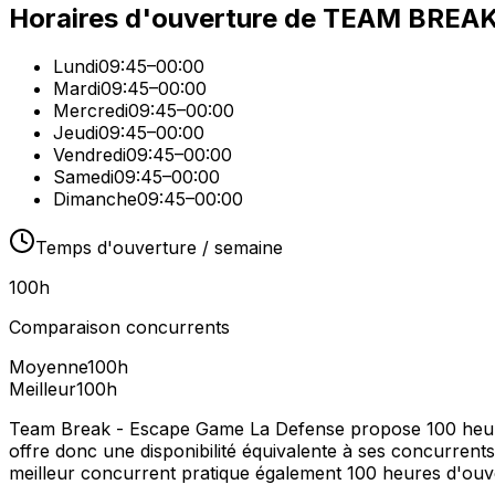
Horaires d'ouverture de
TEAM BREAK 
Lundi
09:45–00:00
Mardi
09:45–00:00
Mercredi
09:45–00:00
Jeudi
09:45–00:00
Vendredi
09:45–00:00
Samedi
09:45–00:00
Dimanche
09:45–00:00
Temps d'ouverture / semaine
100
h
Comparaison concurrents
Moyenne
100
h
Meilleur
100
h
Team Break - Escape Game La Defense propose 100 heure
offre donc une disponibilité équivalente à ses concurrents
meilleur concurrent pratique également 100 heures d'ouv