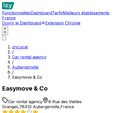
Fonctionnalités
Dashboard
Tarifs
Meilleurs établissements
France
Ouvrir le Dashboard
Extension Chrome
fr
izyLocal
/
Car rental agency
/
Aubergenville
/
Easymove & Co
Easymove & Co
Car rental agency
8 Rue des Vieilles
Granges,78410 Aubergenville,France