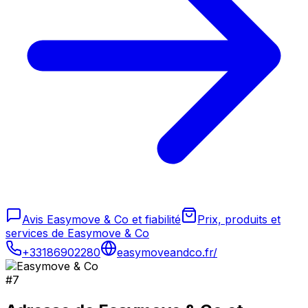
Avis Easymove & Co et fiabilité
Prix, produits et
services de Easymove & Co
+33186902280
easymoveandco.fr/
#
7