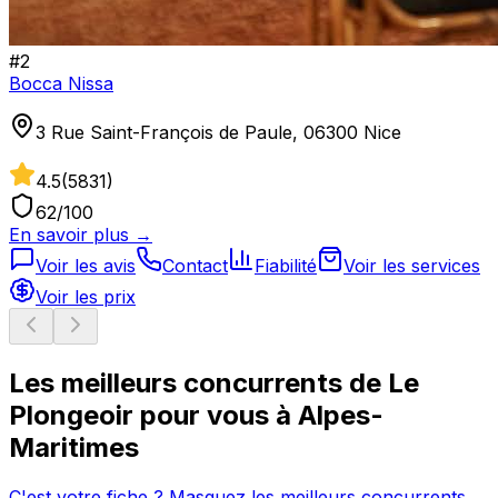
#
2
Bocca Nissa
3 Rue Saint-François de Paule, 06300 Nice
4.5
(
5831
)
62
/100
En savoir plus →
Voir les avis
Contact
Fiabilité
Voir les services
Voir les prix
Les meilleurs concurrents de
Le
Plongeoir
pour vous à
Alpes-
Maritimes
C'est votre fiche ? Masquez les meilleurs concurrents →