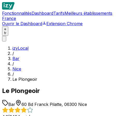
Fonctionnalités
Dashboard
Tarifs
Meilleurs établissements
France
Ouvrir le Dashboard
Extension Chrome
fr
izyLocal
/
Bar
/
Nice
/
Le Plongeoir
Le Plongeoir
Bar
60 Bd Franck Pilatte, 06300 Nice