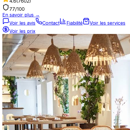
4.6
(
7602
)
77
/100
En savoir plus →
Voir les avis
Contact
Fiabilité
Voir les services
Voir les prix